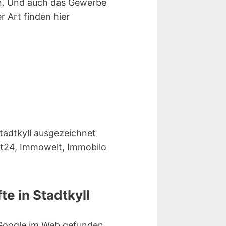
n. Und auch das Gewerbe
r Art finden hier
tadtkyll ausgezeichnet
ut24, Immowelt, Immobilo
e in Stadtkyll
 Google im Web gefunden.