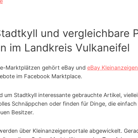
ge
tadtkyll und vergleichbare P
on im Landkreis Vulkaneifel
ne-Marktplätzen gehört eBay und
eBay Kleinanzeigen
ebote im Facebook Marktplace.
nd um Stadtkyll interessante gebrauchte Artikel, viel
olles Schnäppchen oder finden für Dinge, die einfac
uen Besitzer.
erden über Kleinanzeigen­portale abgewickelt. Gera