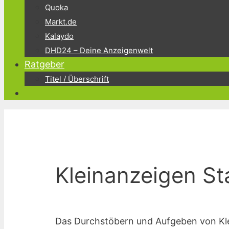
Quoka
Markt.de
Kalaydo
DHD24 – Deine Anzeigenwelt
Ratgeber
Titel / Überschrift
Kleinanzeigen St
Das Durchstöbern und Aufgeben von Klei