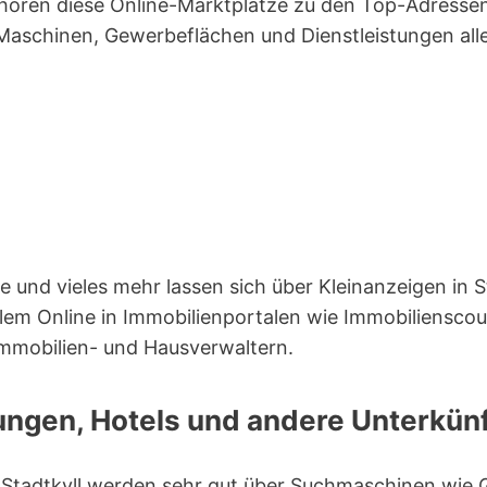
hören diese Online-Marktplätze zu den Top-Adresse
 Maschinen, Gewerbeflächen und Dienstleistungen alle
und vieles mehr lassen sich über Kleinanzeigen in S
llem Online in Immobilienportalen wie Immobiliensco
Immobilien- und Hausverwaltern.
ngen, Hotels und andere Unterkünft
n Stadtkyll werden sehr gut über Suchmaschinen wie