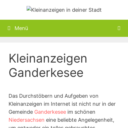
Zum
Inhalt
springen
Menü
Kleinanzeigen
Ganderkesee
Das Durchstöbern und Aufgeben von
Kleinanzeigen im Internet ist nicht nur in der
Gemeinde
Ganderkesee
im schönen
Niedersachsen
eine beliebte Angelegenheit,
um entweder ein tolles gebrauchtes