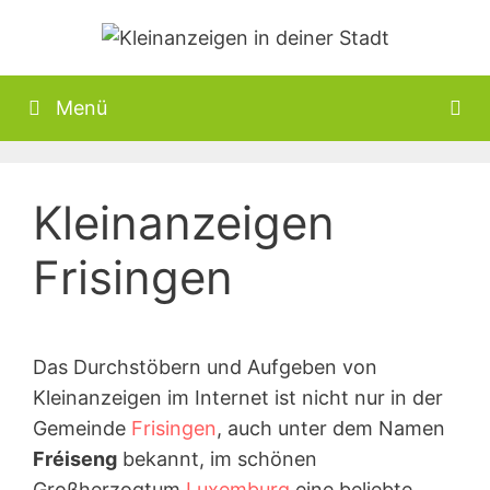
Zum
Inhalt
springen
Menü
Kleinanzeigen
Frisingen
Das Durchstöbern und Aufgeben von
Kleinanzeigen im Internet ist nicht nur in der
Gemeinde
Frisingen
, auch unter dem Namen
Fréiseng
bekannt, im schönen
Großherzogtum
Luxemburg
eine beliebte