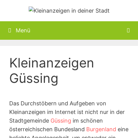
Zum
Inhalt
springen
Menü
Kleinanzeigen
Güssing
Das Durchstöbern und Aufgeben von
Kleinanzeigen im Internet ist nicht nur in der
Stadtgemeinde
Güssing
im schönen
österreichischen Bundesland
Burgenland
eine
beliebte Angelegenheit, um entweder ein