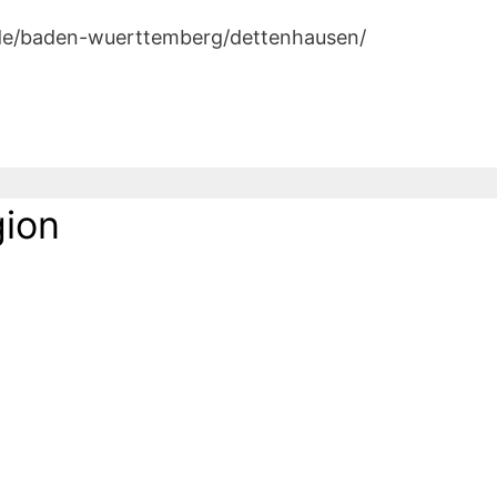
n.de/baden-wuerttemberg/dettenhausen/
gion